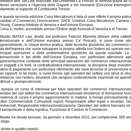
bitration and Tax Law, realizzato dall'Università Ca' Foscari di Venezia grazie ad un
ateneo veneziano e l'Agenzia delle Dogane e dei monopoli (Direzione Interregional
itamente al supporto di Confidustria Treviso.
r questa seconda edizione Curia Mercatorum è lieta di aver offerto il proprio patro
hamber of Commerce), Unioncamere, SACE, Unidroit, Curia Mecatorum, Camera di
 Young, Camera Arbitrale di Venezia e dell'Unione Europea.
 Corso è, inoltre, accreditato presso l'Ordine degli Avvocati di Venezia e di Treviso.
 Master IBATAX Law, diretto dal professor Fabrizio Marrella (titolare della catted
nternazionale e dell'Unione europea presso Ca' Foscari), si pone come obiet
apprendimento, in chiave teorico-pratica, delle tecniche giuridiche del commercio e
sta dell'impresa che vuole sviluppare la propria attività con l'estero ed operare nel
rincipali operazioni e delle problematiche giuridiche da queste suscitate. La pr
nternazionale e del diritto dell'Unione Europea, con particolare attenzione agli
appresentazione contabile delle principali operazioni del commercio internazionale
ri soggetti e le fonti, la contrattualistica internazionale, la disciplina degli investim
stemi di pagamento con particolare riferimento alle varie tecniche di prevenzione e
ei rapporti. In tal modo, si vuole fornire agli operatori del settore uno stock di str
ommercio con l'estero, strumenti che vengono costantemente esaminati ed approfond
ttrinali e giurisprudenziali.
' dunque un corso di interesse per futuri operatori del commercio internazionale, 
eratori dei vari settori del commercio internazionale desiderosi di formazione nonc
siderosi di curare il proprio aggiornamento in materia: si rivolge principalmente a 
ttori Commercialisti; Consulenti export, Responsabili affari legali e societari, Gi
mmerciali, Responsabili internazionalizzazione, Operatori del settore bancario od a
d aeroportuale e della logistica, Funzionari di Camere di Commercio.
 Master ha durata annuale, da gennaio a dicembre 2015, per complessive 300 ore di
 stage.
 divide in quattro moduli: