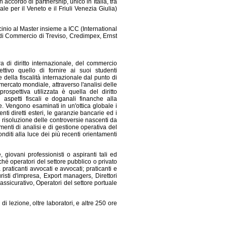
 accordo di partnership, unico in Italia, tra
e per il Veneto e il Friuli Venezia Giulia)
cinio al Master insieme a ICC (International
 Commercio di Treviso, Credimpex, Ernst
ra di diritto internazionale, del commercio
tivo quello di fornire ai suoi studenti
 della fiscalità internazionale dal punto di
 mercato mondiale, attraverso l'analisi delle
ospettiva utilizzata è quella del diritto
 aspetti fiscali e doganali finanche alla
. Vengono esaminati in un'ottica globale i
enti diretti esteri, le garanzie bancarie ed i
 risoluzione delle controversie nascenti da
umenti di analisi e di gestione operativa del
iti alla luce dei più recenti orientamenti
giovani professionisti o aspiranti tali ed
hé operatori del settore pubblico o privato
praticanti avvocati e avvocati; praticanti e
uristi d'impresa, Export managers, Direttori
ssicurativo, Operatori del settore portuale
 lezione, oltre laboratori, e altre 250 ore