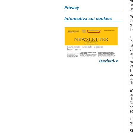
Ar
l'
Privacy
un
Pe
Informativa sui cookies
C
&
Il
Il
i
l'
vi
p
i
Iscriviti->
r
va
si
qu
c
do
E
op
de
Do
co
e
Il
di
Si