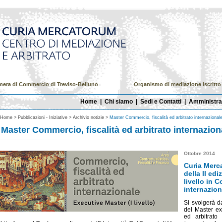
mera di Commercio di Treviso-Belluno
Organismo di mediazione iscritto a
Home
|
Chi siamo
|
Sedi e Contatti
|
Amministra
Home >
Pubblicazioni - Iniziative >
Archivio notizie >
Master Commercio, fiscalità ed arbitrato internazional
Master Commercio, fiscalità ed arbitrato internazion
Ottobre 2014
Curia Merca
della II edi
livello in 
internazion
Si svolgerà d
del Master exe
ed arbitrato 